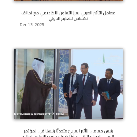
معامل التأثير العربي يعزز التعاون الأكاديمي مع تحالف
تكساس للتعليم الدولي
Dec 13, 2025
رئيس معاملِ التأثيرِ العربيّ متحدثًا رئيسيًّا في المؤتمرِ
العربيِ الدوليِّ الثانيَ عشرَ لضمانِ جودةِ التعليمِ العاليِّ