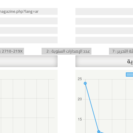
موقع المجلة :.php?lang=ar
التحرير : 7
عدد الإصدارات السنوية : 2
) : 2710-219X
ية