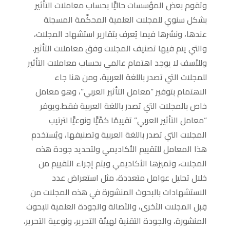
وتقوم بعض المؤسسات حاليًّا بحساب معاملات التأثير
بشكل سنوي للمجلات العلمية المحكَّمة المسجلة
عندها، ونشرها فيما يُعرف بتقارير استشهاد المجلات،
والتي يتم فيها تصنيف المجلات وفق معاملات التأثير.
وللأسف لا يوجد اهتمام عالمي بحساب معاملات التأثير
للمجلات التي تصدر باللغة العربية، ومن هنا جاء
الاهتمام بتوفير “معامل التأثير العربي”، وهو معامل
خاص بالمجلات التي تصدر باللغة العربية فقط.ويوفر
“معامل التأثير العربي” تقييمًا كمِّيًّا ونوعيًّا لترتيب
المجلات التي تصدر باللغة العربية وتصنيفها، ويُستخدم
هذا المعامل للتقييم الأكاديمي ولتحديد جودة هذه
المجلات، وتميزها الأكاديمي ويتم إجراء التقييم من
خلال تحليل عوامل متعددة، مثل استعراض عدد
الاستشهادات بالبحوث المنشورة في هذه المجلات من
قِبل المجلات الأخرى، والأصالة والجودة العلمية للبحوث
المنشورة، والجودة التقنية لهيئة التحرير، ونوعية التحرير،