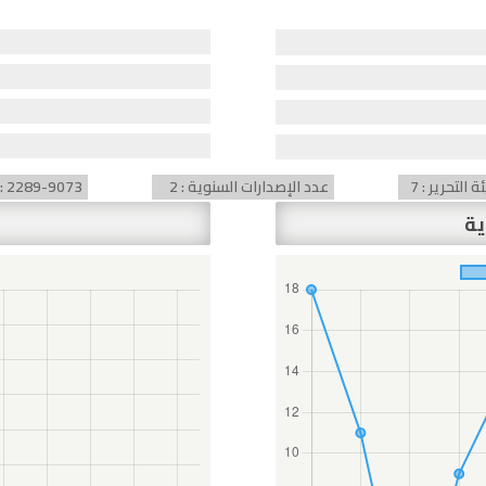
التحرير : 7
عدد الإصدارات السنوية : 2
) : 2289-9073
ية