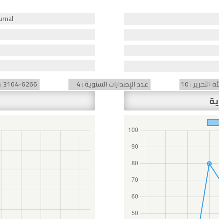
موقع ا
لتحرير : 10
عدد الإصدارات السنوية : 4
) : 3104-6266
ية