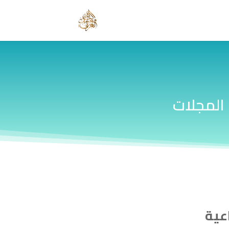
المجلات
عية