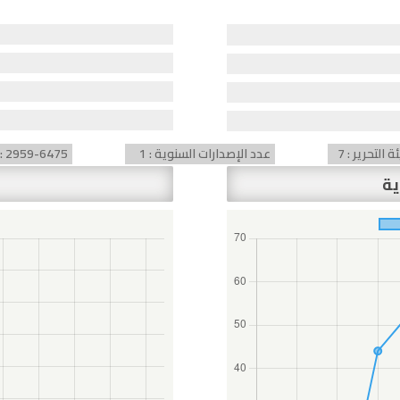
التحرير : 7
عدد الإصدارات السنوية : 1
) : 2959-6475
ية